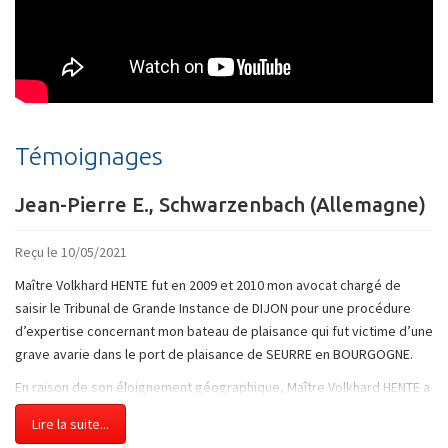
Témoignages
Jean-Pierre E., Schwarzenbach (Allemagne)
Reçu le 10/05/2021
Maître Volkhard HENTE fut en 2009 et 2010 mon avocat chargé de
saisir le Tribunal de Grande Instance de DIJON pour une procédure
d’expertise concernant mon bateau de plaisance qui fut victime d’une
grave avarie dans le port de plaisance de SEURRE en BOURGOGNE.
En raison de son éloignement géographique, Maître Volkhard HENTE a
été par la suite substitué, d’un accord mutuel, par son confrère
Lire la suite...
correspondant à Dijon, ce dernier étant proche du lieu des