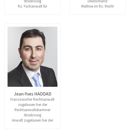
Strasbourg
Deutschland
frz. Fachanwalt für
Maîtrise im frz. Recht
internationales Recht und EU -
Rech
Master im frz. Wirtschaftsrecht
Rechtsanwalt (RAK
Freiburg/Breisgau)
Jean-Yves HADDAD
Französischer Rechtsanwalt
zugelassen bei der
Rechtsanwaltskammer
Strasbourg
Anwalt zugelassen bei der
Rechtsanwaltkammer in